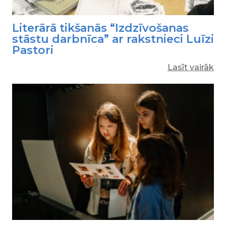
Literārā tikšanās “Izdzīvošanas
stāstu darbnīca” ar rakstnieci Luīzi
Pastori
Lasīt vairāk