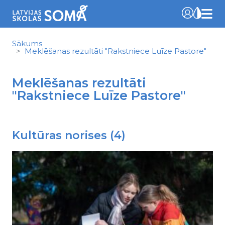
Sākums
Meklēšanas rezultāti "Rakstniece Luīze Pastore"
Meklēšanas rezultāti
"Rakstniece Luīze Pastore"
Kultūras norises (4)