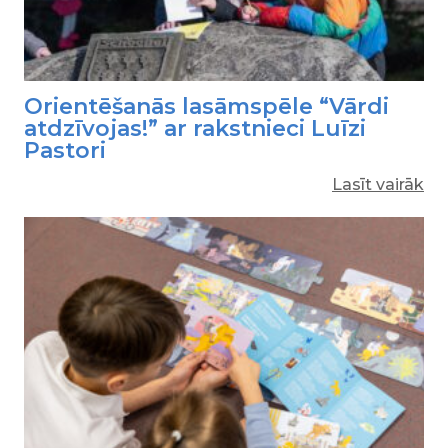
Orientēšanās lasāmspēle “Vārdi
atdzīvojas!” ar rakstnieci Luīzi
Pastori
Lasīt vairāk