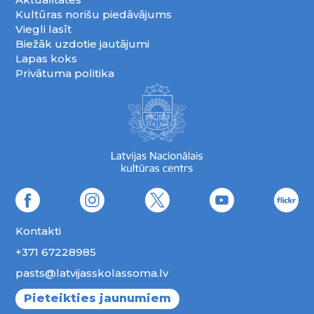
Kultūras norišu piedāvājums
Viegli lasīt
Biežāk uzdotie jautājumi
Lapas koks
Privātuma politika
Kontakti
+371 67228985
pasts@latvijasskolassoma.lv
Pieteikties jaunumiem