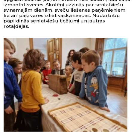
izmantot sveces. Skolēni uzzinās par senlatviešu
svinamajām dienām, sveču liešanas paņēmieniem,
kā arī paši varēs izliet vaska sveces. Nodarbību
papildinās senlatviešu ticējumi un jautras
rotaļdejas.