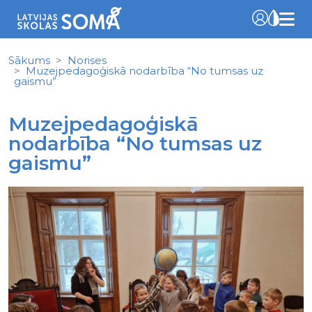
Sākums
Norises
Muzejpedagoģiskā nodarbība “No tumsas uz
gaismu”
Muzejpedagoģiskā
nodarbība “No tumsas uz
gaismu”