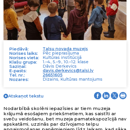
Piedāvā:
Talsu novada muzejs
Norises laiks:
Pēc pieprasījuma
Norises vieta:
Kultūras institūcijā
Klašu grupa:
1.–4., 5.–9., 10.–12. klase
Saziņai:
Dāvis Derķevics
E-pasts:
davis.derkevics@talsi.lv
Tel. nr.:
26651605
Nozares:
Dizains, Kultūras mantojums
Atskaņot tekstu
Nodarbībā skolēni iepazīsies ar tiem muzeja
krājumā esošajiem priekšmetiem, kas saistīti ar
sveču veidošanu, bet muzeja pamatekspozīcijā nav
apskatāmi, uzzinās par dzīvojamo telpu
apgaismošanas paņēmieniem līdz laikam, kad sāka