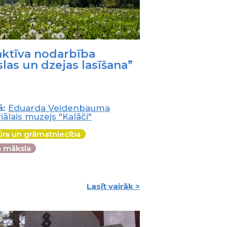
aktīva nodarbība
las un dzejas lasīšana”
ā:
Eduarda Veidenbauma
lais muzejs "Kalāči"
tūra un grāmatniecība
ā māksla
Lasīt vairāk >