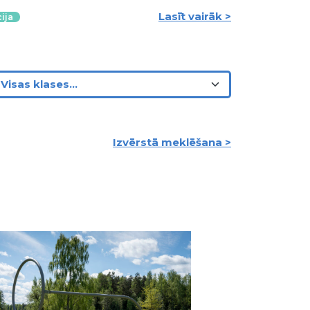
Lasīt vairāk >
ija
Izvērstā meklēšana >