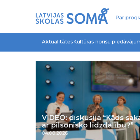
Par pro
Aktualitātes
Kultūras norišu piedāvāju
VIDEO: diskusija “Kāds saka
ar pilsonisko līdzdalību?”
04.08.2026