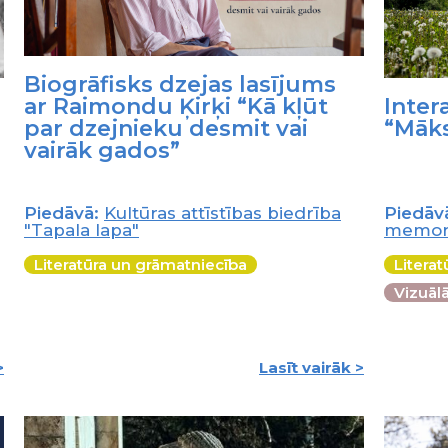
Biogrāfisks dzejas lasījums
Inter
ar Raimondu Ķirķi “Kā kļūt
“Māks
par dzejnieku desmit vai
vairāk gados”
Piedāvā:
Kultūras attīstības biedrība
Piedāv
"Tapala lapa"
memoriā
Literatūra un grāmatniecība
Litera
Vizuāl
>
Lasīt vairāk >