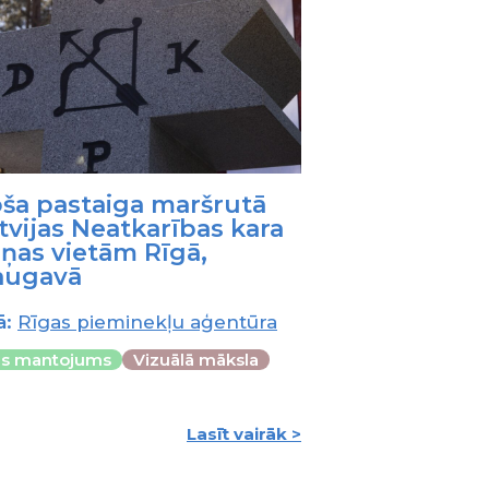
oša pastaiga maršrutā
tvijas Neatkarības kara
ņas vietām Rīgā,
augavā
ā:
Rīgas pieminekļu aģentūra
as mantojums
Vizuālā māksla
Lasīt vairāk >