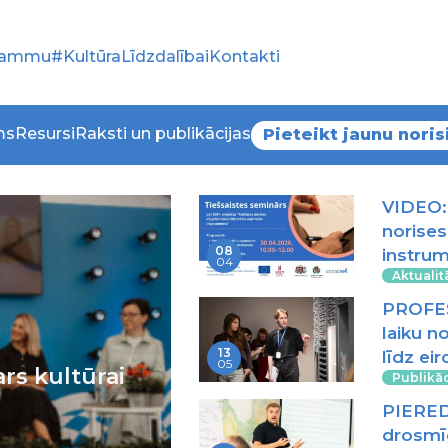
grammu
#KultūraLīdzdalībai
Kontakti
ms
Resursi
Raksti un publikācijas
Pieteikt jaunu noris
VIDEO: 
norises
08
instru
04
Aktualit
PROFES
laiku n
13
līdz e
05
rs kultūrai
Publikāc
PIERED
drosmīg