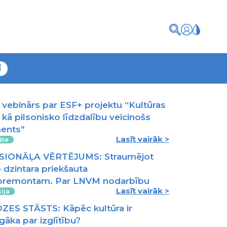
i
vebinārs par ESF+ projektu “Kultūras
 kā pilsonisko līdzdalību veicinošs
ments”
Lasīt vairāk >
āte
IONĀĻA VĒRTĒJUMS: Straumējot
o dzintara priekšauta
iroremontam. Par LNVM nodarbību
Lasīt vairāk >
ija
ZES STĀSTS: Kāpēc kultūra ir
āka par izglītību?