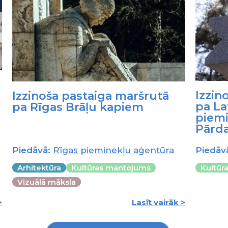
Izzin
Izzinoša pastaiga maršrutā
pa La
pa Rīgas Brāļu kapiem
piemi
Pārd
Piedāvā:
Rīgas pieminekļu aģentūra
Piedāv
Arhitektūra
Kultūras mantojums
Kultūr
Vizuālā māksla
>
Lasīt vairāk >