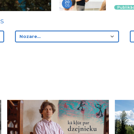
20
05
Publikāc
ms