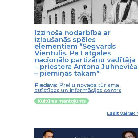
Izzinoša nodarbība ar
izlaušanās spēles
elementiem “Segvārds
Vientulis. Pa Latgales
nacionālo partizānu vadītāja
– priestera Antona Juhņeviča
– piemiņas takām”
Piedāvā:
Preiļu novada tūrisma
attīstības un informācijas centrs
Kultūras mantojums
Lasīt vairāk 