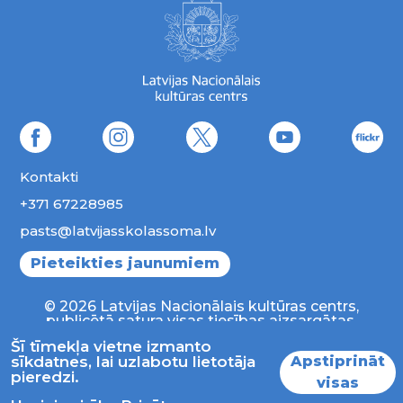
Kontakti
+371 67228985
pasts@latvijasskolassoma.lv
Pieteikties jaunumiem
© 2026 Latvijas Nacionālais kultūras centrs,
publicētā satura visas tiesības aizsargātas.
Šī tīmekļa vietne izmanto
Apstiprināt
sīkdatnes, lai uzlabotu lietotāja
pieredzi.
visas