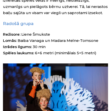
izvēlētais spēles veids ir mierīgs, nesteidzīgs,
uzmanīgs un pielāgots bērnu uztverei. Tā, lai nerastos
baiļu sajūta un visam var viegli un saprotami izsekot.
Radošā grupa
Režisore:
Liene Šmukste
Lomās:
Baiba Vanaga un Madara Melne-Tomsone
Izrādes ilgums:
30 min
Spēles laukums:
6×6 metri (minimālais 5×5 metri)