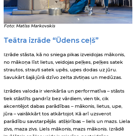
Foto: Matīss Markovskis
Teātra izrāde “Ūdens ceļš”
Izrāde stāsta, kā no sniega pikas izveidojas mākonis,
no mākoņa līst lietus, veidojas peļķes, peļķes satek
strautos, strauti satek upēs, upes dodas uz jūru.
Savukārt šajā jūrā dzīvo zelta zivtiņas un medūzas.
Izrādes valoda ir vienkārša un performatīva – stāsts
tiek stāstīts gandrīz bez vārdiem, vien tik, cik
akcentējot dabas parādības – mākonis, lietus, upe,
jūra – vairākkārt tos atkārtojot. Kā arī uzsverot
parādību savstarpējās atšķirības – liels un mazs. Liela
zivs, maza zivs. Liels mākonis, mazs mākonis. Izrādē