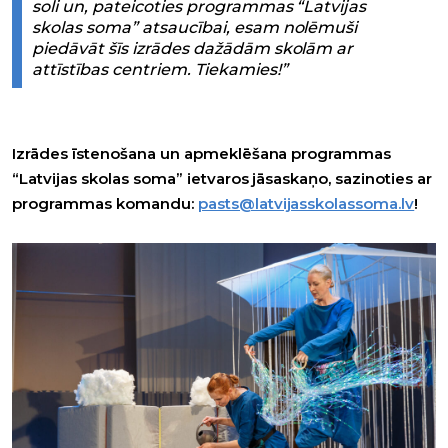
soli un, pateicoties programmas “Latvijas
skolas soma” atsaucībai, esam nolēmuši
piedāvāt šīs izrādes dažādām skolām ar
attīstības centriem. Tiekamies!”
Izrādes īstenošana un apmeklēšana programmas
“Latvijas skolas soma” ietvaros jāsaskaņo, sazinoties ar
programmas komandu:
pasts@latvijasskolassoma.lv
!