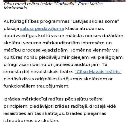
Cēsu mazā teātra izrāde “Gadalaiki”. Foto: Matīss
Markovskis
Kultūrizglītības programmas “Latvijas skolas soma”
plašajā
satura piedāvājuma
klāstā atrodamas
daudzveidīgas kultūras un mākslas norises dažādām
skolēnu vecuma mērķauditorijām, interesēm un
mācību procesa vajadzībām. Tomēr ne vienmēr visi
kultūras norišu piedāvājumi ir pieejami vai pielāgojami
pilnīgi visām bērnu un jauniešu auditorijām. Tā
iemesla dēļ nevalstiskais teātris
“Cēsu Mazais teātris”
piedāvā divus oriģināliestudējumus skolēniem ar
funkcionāliem traucējumiem.
Izrādes mērķtiecīgi radītas pēc sajūtu teātra
principiem, piedāvājot izrādes radītajā, drošajā vidē
iesaistīties arī tās skatītājus. Izrādes pieejamas
izbraukumos uz skolām.