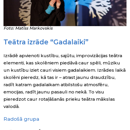
Foto: Matīss Markovskis
Teātra izrāde “Gadalaiki”
Izrādē apvienoti kustību, sajūtu, improvizācijas teātra
elementi, kas skolēniem piedāvā caur spēli, mūziku
un kustību iziet cauri visiem gadalaikiem. Izrādes laikā
skolēni pieredz, kā tas ir – atrast jaunu draudzību,
radīt katram gadalaikam atbilstošu atmosfēru,
emocijas, radīt jaunu pasauli no nekā. To visu
pieredzot caur rotaļāšanās prieku teātra mākslas
valodā.
Radošā grupa