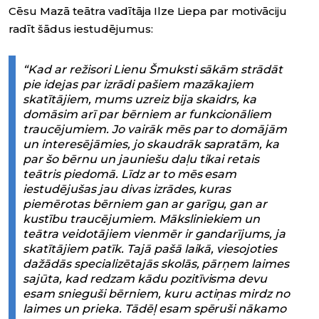
Cēsu Mazā teātra vadītāja Ilze Liepa par motivāciju
radīt šādus iestudējumus:
“Kad ar režisori Lienu Šmuksti sākām strādāt
pie idejas par izrādi pašiem mazākajiem
skatītājiem, mums uzreiz bija skaidrs, ka
domāsim arī par bērniem ar funkcionāliem
traucējumiem. Jo vairāk mēs par to domājām
un interesējāmies, jo skaudrāk sapratām, ka
par šo bērnu un jauniešu daļu tikai retais
teātris piedomā. Līdz ar to mēs esam
iestudējušas jau divas izrādes, kuras
piemērotas bērniem gan ar garīgu, gan ar
kustību traucējumiem. Māksliniekiem un
teātra veidotājiem vienmēr ir gandarījums, ja
skatītājiem patīk. Tajā pašā laikā, viesojoties
dažādās specializētajās skolās, pārņem laimes
sajūta, kad redzam kādu pozitīvisma devu
esam snieguši bērniem, kuru actiņas mirdz no
laimes un prieka. Tādēļ esam spēruši nākamo