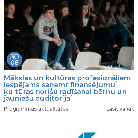
30
08
Mākslas un kultūras profesionāļiem
iespējams saņemt finansējumu
kultūras norišu radīšanai bērnu un
jauniešu auditorijai
Programmas aktualitātes
Lasīt vairāk