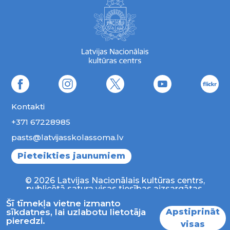
Kontakti
+371 67228985
pasts@latvijasskolassoma.lv
Pieteikties jaunumiem
© 2026 Latvijas Nacionālais kultūras centrs,
publicētā satura visas tiesības aizsargātas.
Šī tīmekļa vietne izmanto
Apstiprināt
sīkdatnes, lai uzlabotu lietotāja
pieredzi.
visas