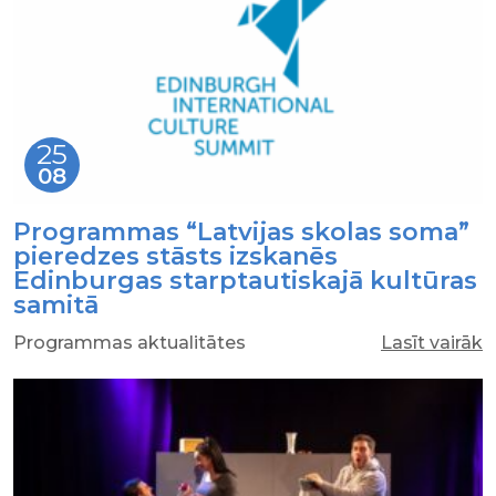
25
08
Programmas “Latvijas skolas soma”
pieredzes stāsts izskanēs
Edinburgas starptautiskajā kultūras
samitā
Programmas aktualitātes
Lasīt vairāk