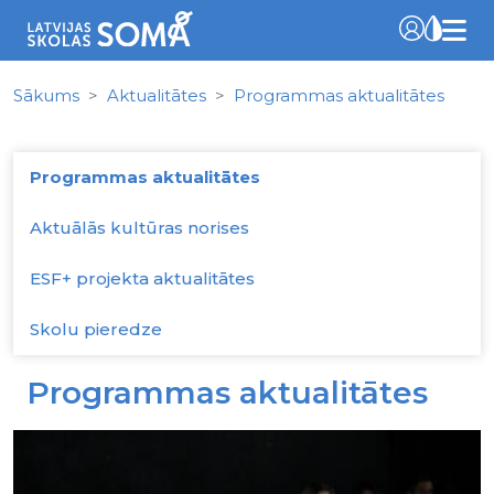
Sākums
Aktualitātes
Programmas aktualitātes
Programmas aktualitātes
Aktuālās kultūras norises
ESF+ projekta aktualitātes
Skolu pieredze
Programmas aktualitātes