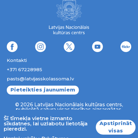
Kontakti
+371 67228985
pasts@latvijasskolassoma.lv
Pieteikties jaunumiem
© 2026 Latvijas Nacionālais kultūras centrs,
publicētā satura visas tiesības aizsargātas.
Šī tīmekļa vietne izmanto
Apstiprināt
sīkdatnes, lai uzlabotu lietotāja
pieredzi.
visas