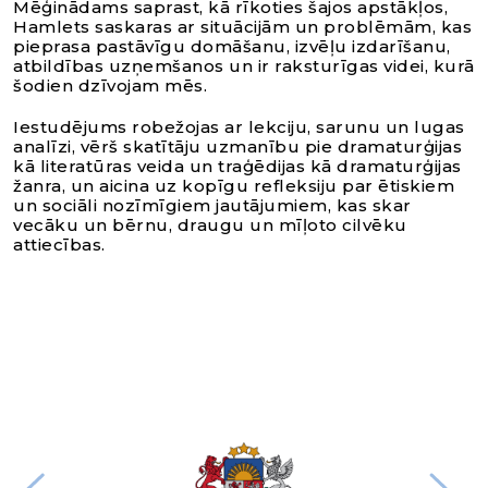
Mēģinādams saprast, kā rīkoties šajos apstākļos,
Hamlets saskaras ar situācijām un problēmām, kas
pieprasa pastāvīgu domāšanu, izvēļu izdarīšanu,
atbildības uzņemšanos un ir raksturīgas videi, kurā
šodien dzīvojam mēs.
Iestudējums robežojas ar lekciju, sarunu un lugas
analīzi, vērš skatītāju uzmanību pie dramaturģijas
kā literatūras veida un traģēdijas kā dramaturģijas
žanra, un aicina uz kopīgu refleksiju par ētiskiem
un sociāli nozīmīgiem jautājumiem, kas skar
vecāku un bērnu, draugu un mīļoto cilvēku
attiecības.