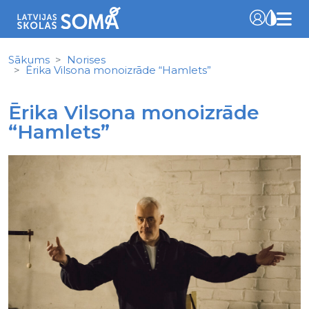
Sākums
Norises
Ērika Vilsona monoizrāde “Hamlets”
Ērika Vilsona monoizrāde
“Hamlets”