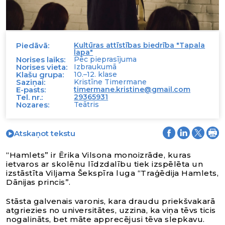
Piedāvā:
Kultūras attīstības biedrība "Tapala
lapa"
Norises laiks:
Pēc pieprasījuma
Norises vieta:
Izbraukumā
Klašu grupa:
10.–12. klase
Saziņai:
Kristīne Timermane
E-pasts:
timermane.kristine@gmail.com
Tel. nr.:
29365931
Nozares:
Teātris
Atskaņot tekstu
“Hamlets” ir Ērika Vilsona monoizrāde, kuras
ietvaros ar skolēnu līdzdalību tiek izspēlēta un
izstāstīta Viljama Šekspīra luga “Traģēdija Hamlets,
Dānijas princis”.
Stāsta galvenais varonis, kara draudu priekšvakarā
atgriezies no universitātes, uzzina, ka viņa tēvs ticis
nogalināts, bet māte apprecējusi tēva slepkavu.