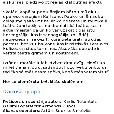
aizkulisēs, piedzīvojot reālas klātbūtnes efektu.
Skolēni kopā ar populārajiem bērnu mūziklu-
operešu varoņiem Karlsonu, Pauku un Šmauku
ceļojuma gaitā uzzina, ar ko operete un muzikālā
teātra žanri atšķiras no dramatiskā teātra, kas ir
aktiermeistarība un ko var uzskatīt par īstu
horeogrāfiju, kas ir scenogrāfija un kādēļ
nepieciešami rekvizīti, kurā vietā teātrī atrodas
parters, bet kur balkons, kas ir mistiskās skatuves
kulises un citus terminus. Atsevišķa epizode ir
veltīta teātra grimam un kostīmiem.
Izrādes morāle: ir labi dzīvot draudzīgi, cienīt un
mīlēt vienam otru, sadzirdot līdzcilvēku teikto un
tad “kopā mēs esam spēks, kopā mēs varam visu!”
Norise piemērota 1.–6. klašu skolēniem.
Radošā grupa
Režisors un scenārija autors:
Kārlis Rūtentāls
Gaismu operators:
Armands Kupčs
Skaņas operators:
Artūrs Sedriks Sinkēvičs