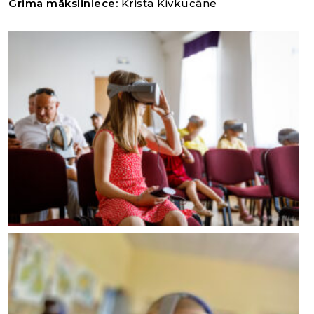
Grima māksliniece:
Krista Kivkucāne