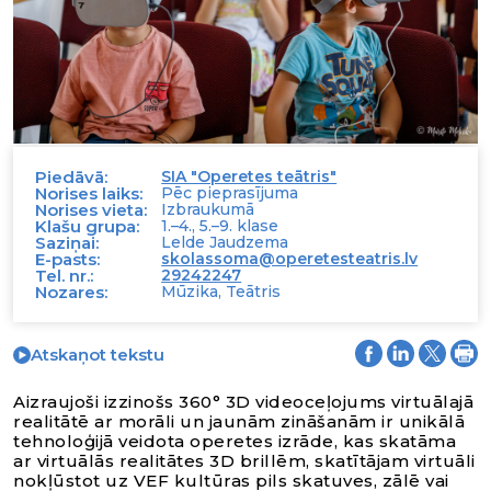
Piedāvā:
SIA "Operetes teātris"
Norises laiks:
Pēc pieprasījuma
Norises vieta:
Izbraukumā
Klašu grupa:
1.–4., 5.–9. klase
Saziņai:
Lelde Jaudzema
E-pasts:
skolassoma@operetesteatris.lv
Tel. nr.:
29242247
Nozares:
Mūzika, Teātris
Atskaņot tekstu
Aizraujoši izzinošs 360° 3D videoceļojums virtuālajā
realitātē ar morāli un jaunām zināšanām ir unikālā
tehnoloģijā veidota operetes izrāde, kas skatāma
ar virtuālās realitātes 3D brillēm, skatītājam virtuāli
nokļūstot uz VEF kultūras pils skatuves, zālē vai