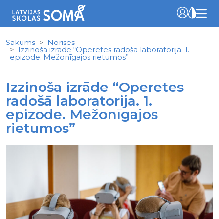
Sākums
Norises
Izzinoša izrāde “Operetes radošā laboratorija. 1.
epizode. Mežonīgajos rietumos”
Izzinoša izrāde “Operetes
radošā laboratorija. 1.
epizode. Mežonīgajos
rietumos”