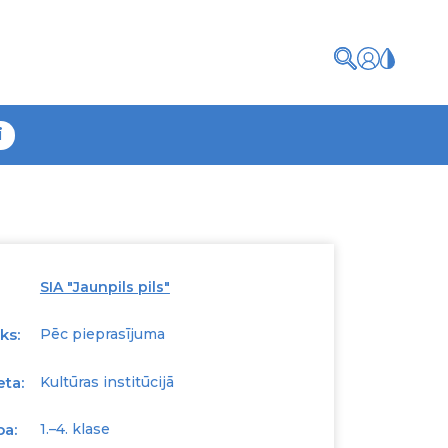
i
SIA "Jaunpils pils"
ks:
Pēc pieprasījuma
eta:
Kultūras institūcijā
pa:
1.–4. klase