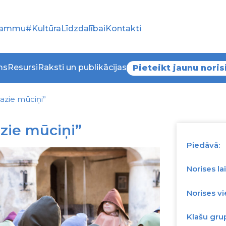
grammu
#KultūraLīdzdalībai
Kontakti
ms
Resursi
Raksti un publikācijas
Pieteikt jaunu noris
azie mūciņi”
zie mūciņi”
Piedāvā:
Norises lai
Norises vi
Klašu gru