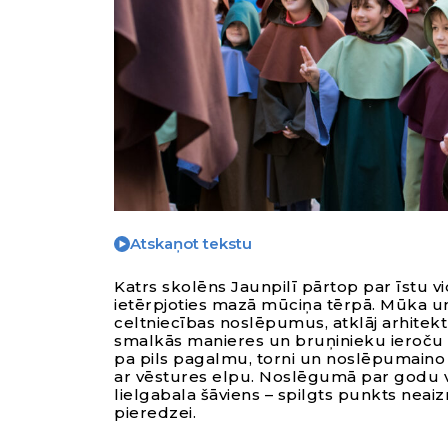
Atskaņot tekstu
Katrs skolēns Jaunpilī pārtop par īstu v
ietērpjoties mazā mūciņa tērpā. Mūka un
celtniecības noslēpumus, atklāj arhitek
smalkās manieres un bruņinieku ieroču
pa pils pagalmu, torni un noslēpumaino 
ar vēstures elpu.
Noslēgumā par godu vi
lielgabala šāviens – spilgts punkts neai
pieredzei.