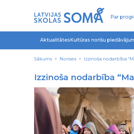
Par pro
Aktualitātes
Kultūras norišu piedāvāju
Sākums
Norises
Izzinoša nodarbība “M
Izzinoša nodarbība “Ma