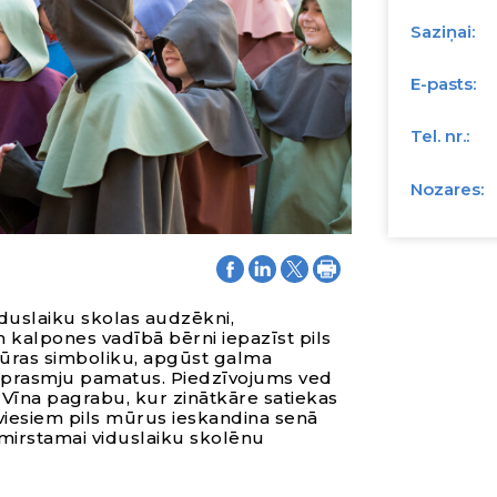
Saziņai:
E-pasts:
Tel. nr.:
Nozares:
iduslaiku skolas audzēkni,
 kalpones vadībā bērni iepazīst pils
tūras simboliku, apgūst galma
 prasmju pamatus. Piedzīvojums ved
Vīna pagrabu, kur zinātkāre satiekas
esiem pils mūrus ieskandina senā
zmirstamai viduslaiku skolēnu