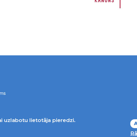
ums
i uzlabotu lietotāja pieredzi.
A
Rā
Nacionālais kultūras centrs, publicētā satura visas ties