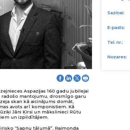
Saziņai:
E-pasts:
Tel. nr.:
Nozares:
zejnieces Aspazijas 160 gadu jubilejai
iņas radošo mantojumu, drosmīgo garu
 dzeja skan kā aicinājums domāt,
esmas avots arī komponistiem. Kā
ziķi Jāni Ķirsi un mākslinieci Rūtu
m un izpildītājiem.
lirisko “Sapņu tālumā”, Raimonda