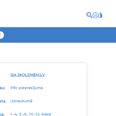
i
SIA SKOLENIEM.LV
ks:
Pēc pieprasījuma
eta:
Izbraukumā
pa:
1.–4., 5.–9., 10.–12. klase