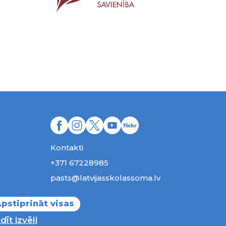
Kontakti
+371 67228985
pasts@latvijasskolassoma.lv
Pieteikties jaunumiem
pstiprināt visas
dīt izvēli
ības aizsargātas.