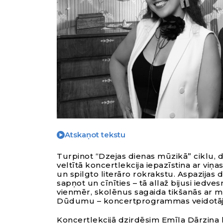
Atskaņot tekstu
Turpinot “Dzejas dienas mūzikā” ciklu, d
veltītā koncertlekcija iepazīstina ar v
un spilgto literāro rokrakstu. Aspazijas
sapņot un cīnīties – tā allaž bijusi iedv
vienmēr, skolēnus sagaida tikšanās ar mū
Dūdumu – koncertprogrammas veidotājie
Koncertlekcijā dzirdēsim Emīla Dārziņa 