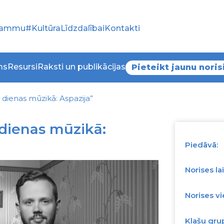
grammu
#KultūraLīdzdalībai
Kontakti
ms
Resursi
Raksti un publikācijas
Pieteikt jaunu noris
 dienas mūzikā: Aspazija”
 dienas mūzikā:
Piedāvā:
Norises lai
Norises vi
Klašu gru