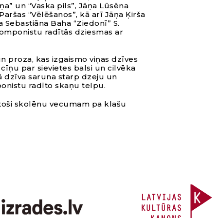
ņa” un “Vaska pils”, Jāņa Lūsēna
Paršas “Vēlēšanos”, kā arī Jāņa Ķirša
a Sebastiāna Baha “Ziedonī” S.
u komponistu radītās dziesmas ar
n proza, kas izgaismo viņas dzīves
cīņu par sievietes balsi un cilvēka
ā dzīva saruna starp dzeju un
onistu radīto skaņu telpu.
lstoši skolēnu vecumam pa klašu