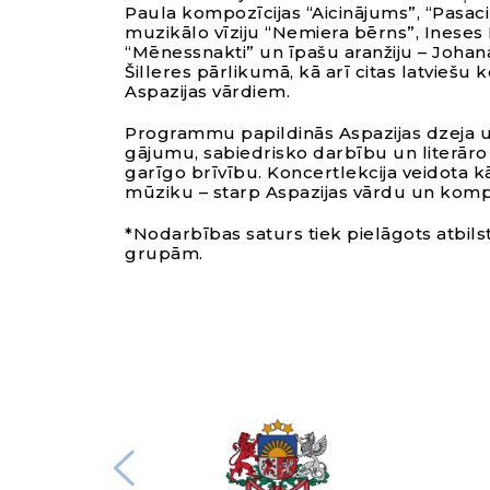
Paula kompozīcijas “Aicinājums”, “Pasaci
muzikālo vīziju “Nemiera bērns”, Ineses 
“Mēnessnakti” un īpašu aranžiju – Johan
Šilleres pārlikumā, kā arī citas latvieš
Aspazijas vārdiem.
Programmu papildinās Aspazijas dzeja u
gājumu, sabiedrisko darbību un literāro 
garīgo brīvību. Koncertlekcija veidota k
mūziku – starp Aspazijas vārdu un komp
*Nodarbības saturs tiek pielāgots atbi
grupām.