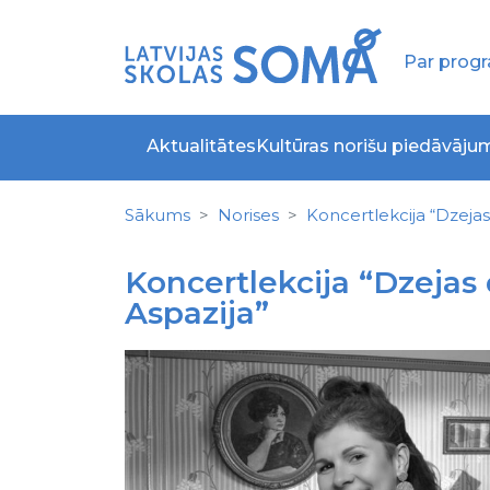
Par pro
Aktualitātes
Kultūras norišu piedāvāju
Sākums
Norises
Koncertlekcija “Dzejas
Koncertlekcija “Dzejas
Aspazija”