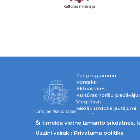
Par programmu
Kontakti
Aktualitātes
Kultūras norišu piedāvāj
Viegli lasīt
Biežāk uzdotie jautājumi
Lapas koks
Privātuma politika
Šī tīmekļa vietne izmanto sīkdatnes, la
Uzzini vairāk :
Privātuma politika
© 2026 Latvijas 