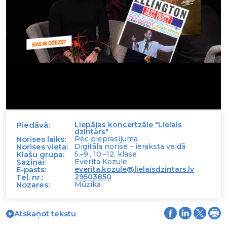
Piedāvā:
Liepājas koncertzāle "Lielais
dzintars"
Norises laiks:
Pēc pieprasījuma
Norises vieta:
Digitāla norise – ieraksta veidā
Klašu grupa:
5.–9., 10.–12. klase
Saziņai:
Everita Kozule
E-pasts:
everita.kozule@lielaisdzintars.lv
Tel. nr.:
29503850
Nozares:
Mūzika
Atskaņot tekstu