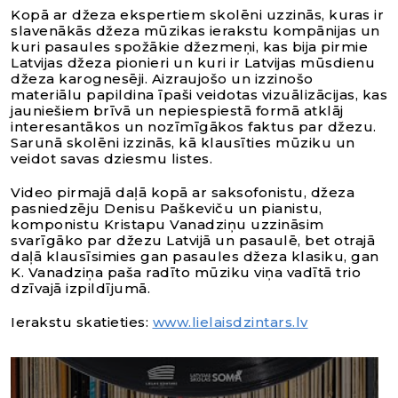
Kopā ar džeza ekspertiem skolēni uzzinās, kuras ir
slavenākās džeza mūzikas ierakstu kompānijas un
kuri pasaules spožākie džezmeņi, kas bija pirmie
Latvijas džeza pionieri un kuri ir Latvijas mūsdienu
džeza karognesēji. Aizraujošo un izzinošo
materiālu papildina īpaši veidotas vizuālizācijas, kas
jauniešiem brīvā un nepiespiestā formā atklāj
interesantākos un nozīmīgākos faktus par džezu.
Sarunā skolēni izzinās, kā klausīties mūziku un
veidot savas dziesmu listes.
Video pirmajā daļā kopā ar saksofonistu, džeza
pasniedzēju Denisu Paškeviču un pianistu,
komponistu Kristapu Vanadziņu uzzināsim
svarīgāko par džezu Latvijā un pasaulē, bet otrajā
daļā klausīsimies gan pasaules džeza klasiku, gan
K. Vanadziņa paša radīto mūziku viņa vadītā trio
dzīvajā izpildījumā.
Ierakstu skatieties:
www.lielaisdzintars.lv