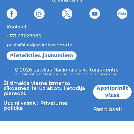
Kontakti
+371 67228985
pasts@latvijasskolassoma.lv
Pieteikties jaunumiem
© 2026 Latvijas Nacionālais kultūras centrs,
publicētā satura visas tiesības aizsargātas.
Šī tīmekļa vietne izmanto
Apstiprināt
sīkdatnes, lai uzlabotu lietotāja
pieredzi.
visas
Uzzini vairāk :
Privātuma
politika
Rādīt izvēli