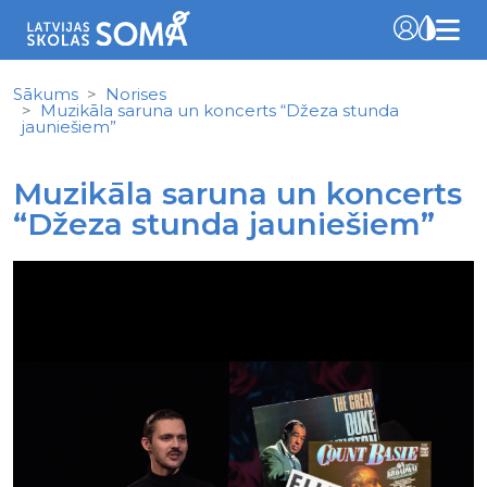
Sākums
Norises
Muzikāla saruna un koncerts “Džeza stunda
jauniešiem”
Muzikāla saruna un koncerts
“Džeza stunda jauniešiem”