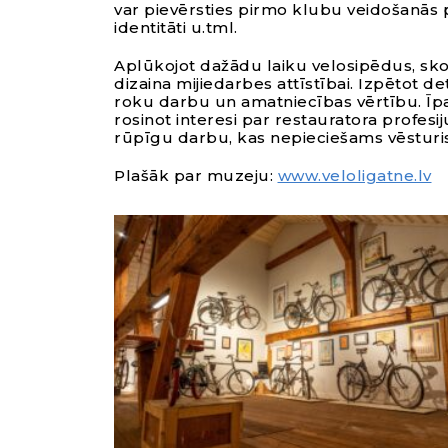
var pievērsties pirmo klubu veidošanās 
identitāti u.tml.
Aplūkojot dažādu laiku velosipēdus, sko
dizaina mijiedarbes attīstībai. Izpētot d
roku darbu un amatniecības vērtību. Īpaš
rosinot interesi par restauratora profesi
rūpīgu darbu, kas nepieciešams vēsturi
Plašāk par muzeju:
www.veloligatne.lv