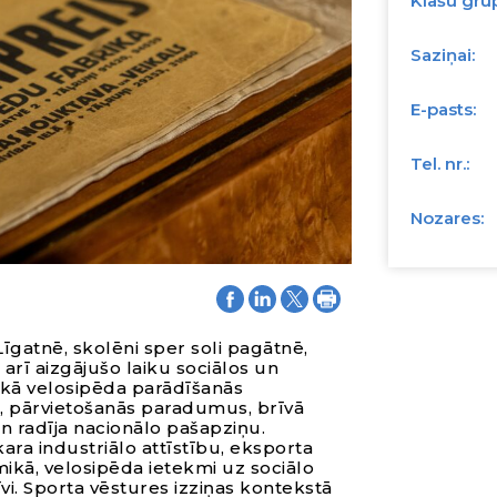
Klašu gru
Saziņai:
E-pasts:
Tel. nr.:
Nozares:
īgatnē, skolēni sper soli pagātnē,
 arī aizgājušo laiku sociālos un
, kā velosipēda parādīšanās
u, pārvietošanās paradumus, brīvā
 un radīja nacionālo pašapziņu.
kara industriālo attīstību, eksporta
kā, velosipēda ietekmi uz sociālo
vi. Sporta vēstures izziņas kontekstā