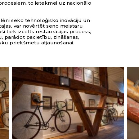
procesiem, to ietekmei uz nacionālo
lēni seko tehnoloģisko inovāciju un
etaļas, var novērtēt seno meistaru
i tiek izcelts restaurācijas process,
ju, parādot pacietību, zināšanas,
sku priekšmetu atjaunošanai.