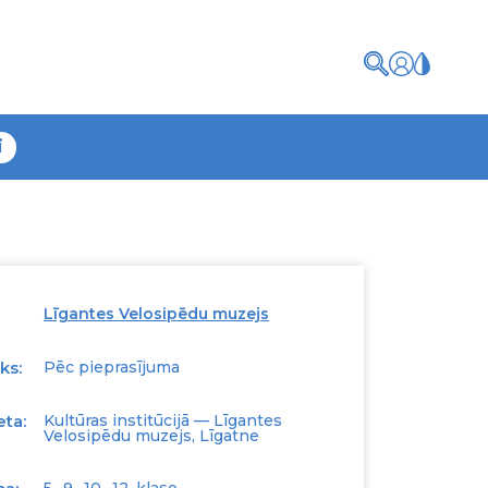
i
Līgantes Velosipēdu muzejs
ks:
Pēc pieprasījuma
eta:
Kultūras institūcijā — Līgantes
Velosipēdu muzejs, Līgatne