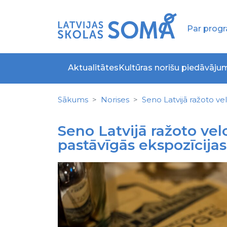
Par pro
Aktualitātes
Kultūras norišu piedāvāju
Sākums
Norises
Seno Latvijā ražoto v
Seno Latvijā ražoto ve
pastāvīgās ekspozīcijas