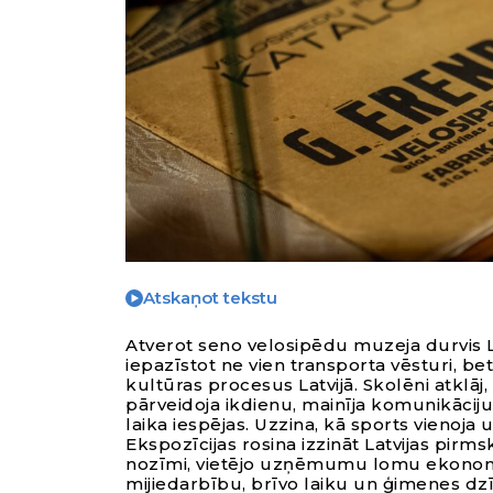
Atskaņot tekstu
Atverot seno velosipēdu muzeja durvis L
iepazīstot ne vien transporta vēsturi, bet
kultūras procesus Latvijā. Skolēni atklāj
pārveidoja ikdienu, mainīja komunikācij
laika iespējas. Uzzina, kā sports vienoja
Ekspozīcijas rosina izzināt Latvijas pirms
nozīmi, vietējo uzņēmumu lomu ekonomi
mijiedarbību, brīvo laiku un ģimenes dzī