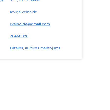
pa:
5.–9., 10.–12. klase
Ieviņa Veinolde
i.veinolde@gmail.com
26468876
Dizains, Kultūras mantojums