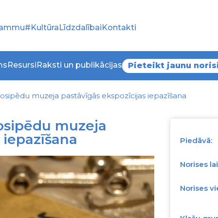
grammu
#KultūraLīdzdalībai
Kontakti
ms
Resursi
Raksti un publikācijas
Pieteikt jaunu noris
elosipēdu muzeja pastāvīgās ekspozīcijas iepazīšana
losipēdu muzeja
 iepazīšana
Piedāvā:
Norises lai
Norises vi