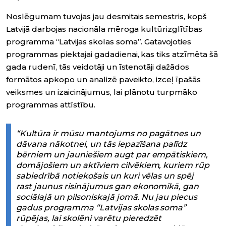
Noslēgumam tuvojas jau desmitais semestris, kopš
Latvijā darbojas nacionāla mēroga kultūrizglītības
programma “Latvijas skolas soma”. Gatavojoties
programmas piektajai gadadienai, kas tiks atzīmēta šā
gada rudenī, tās veidotāji un īstenotāji dažādos
formātos apkopo un analizē paveikto, izceļ īpašās
veiksmes un izaicinājumus, lai plānotu turpmāko
programmas attīstību.
“Kultūra ir mūsu mantojums no pagātnes un
dāvana nākotnei, un tās iepazīšana palīdz
bērniem un jauniešiem augt par empātiskiem,
domājošiem un aktīviem cilvēkiem, kuriem rūp
sabiedrībā notiekošais un kuri vēlas un spēj
rast jaunus risinājumus gan ekonomikā, gan
sociālajā un pilsoniskajā jomā. Nu jau piecus
gadus programma “Latvijas skolas soma”
rūpējas, lai skolēni varētu pieredzēt