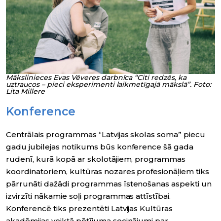
Mākslinieces Evas Vēveres darbnīca “Citi redzēs, ka
uztraucos – pieci eksperimenti laikmetīgajā mākslā”. Foto:
Lita Millere
Konference
Centrālais programmas “Latvijas skolas soma” piecu
gadu jubilejas notikums būs konference šā gada
rudenī, kurā kopā ar skolotājiem, programmas
koordinatoriem, kultūras nozares profesionāļiem tiks
pārrunāti dažādi programmas īstenošanas aspekti un
izvirzīti nākamie soļi programmas attīstībai.
Konferencē tiks prezentēti Latvijas Kultūras
akadēmijas veiktā pētījuma secinājumi par