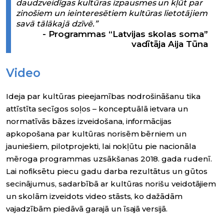
daudzveidīgas kultūras izpausmes un kļūt par
zinošiem un ieinteresētiem kultūras lietotājiem
savā tālākajā dzīvē.”
Programmas “Latvijas skolas soma”
vadītāja Aija Tūna
Video
Ideja par kultūras pieejamības nodrošināšanu tika
attīstīta secīgos soļos – konceptuālā ietvara un
normatīvās bāzes izveidošana, informācijas
apkopošana par kultūras norisēm bērniem un
jauniešiem, pilotprojekti, lai nokļūtu pie nacionāla
mēroga programmas uzsākšanas 2018. gada rudenī.
Lai nofiksētu piecu gadu darba rezultātus un gūtos
secinājumus, sadarbībā ar kultūras norišu veidotājiem
un skolām izveidots video stāsts, ko dažādām
vajadzībām piedāvā garajā un īsajā versijā.