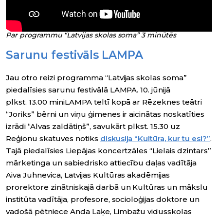
Par programmu “Latvijas skolas soma” 3 minūtēs
Sarunu festivāls LAMPA
Jau otro reizi programma “Latvijas skolas soma”
piedalīsies sarunu festivālā LAMPA. 10. jūnijā
plkst. 13.00 miniLAMPA teltī kopā ar Rēzeknes teātri
“Joriks” bērni un viņu ģimenes ir aicinātas noskatīties
izrādi “Alvas zaldātiņš”, savukārt plkst. 15.30 uz
Reģionu skatuves notiks
diskusija “Kultūra, kur tu esi?”
.
Tajā piedalīsies Liepājas koncertzāles “Lielais dzintars”
mārketinga un sabiedrisko attiecību daļas vadītāja
Aiva Juhnevica, Latvijas Kultūras akadēmijas
prorektore zinātniskajā darbā un Kultūras un mākslu
institūta vadītāja, profesore, socioloģijas doktore un
vadošā pētniece Anda Laķe, Limbažu vidusskolas