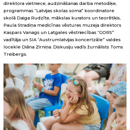
direktora vietniece, audzināšanas darba metodiķe,
programmas “Latvijas skolas soma” koordinatore
skolā Daiga Rudzīte, mākslas kurators un teorētiķis,
Paula Stradiņa medicīnas vēstures muzeja direktors
Kaspars Vanags un Latgales vēstniecības “GORS”
vadītāja un SIA “Austrumlatvijas koncertzāle” valdes
locekle Diāna Zirniņa. Diskusiju vadīs žurnālists Toms
Treibergs.