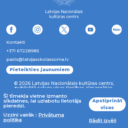
Kontakti
+371 67228985
pasts@latvijasskolassoma.lv
Pieteikties jaunumiem
© 2026 Latvijas Nacionālais kultūras centrs,
publicētā satura visas tiesības aizsargātas.
Šī tīmekļa vietne izmanto
Apstiprināt
sīkdatnes, lai uzlabotu lietotāja
pieredzi.
visas
Uzzini vairāk :
Privātuma
politika
Rādīt izvēli