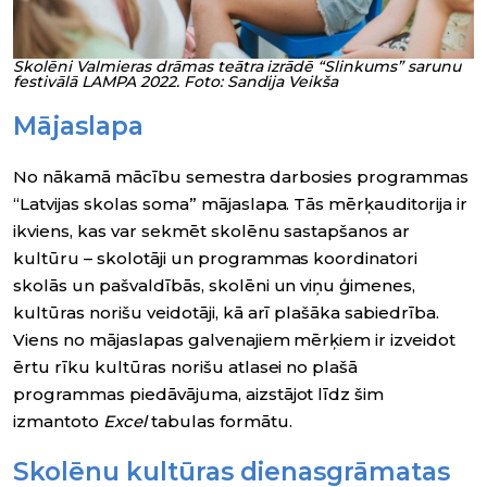
Skolēni Valmieras drāmas teātra izrādē “Slinkums” sarunu
festivālā LAMPA 2022. Foto: Sandija Veikša
Mājaslapa
No nākamā mācību semestra darbosies programmas
“Latvijas skolas soma” mājaslapa. Tās mērķauditorija ir
ikviens, kas var sekmēt skolēnu sastapšanos ar
kultūru – skolotāji un programmas koordinatori
skolās un pašvaldībās, skolēni un viņu ģimenes,
kultūras norišu veidotāji, kā arī plašāka sabiedrība.
Viens no mājaslapas galvenajiem mērķiem ir izveidot
ērtu rīku kultūras norišu atlasei no plašā
programmas piedāvājuma, aizstājot līdz šim
izmantoto
Excel
tabulas formātu.
Skolēnu kultūras dienasgrāmatas