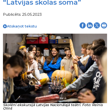
“Latvijas skolas soma”
Publicēts: 25.05.2023
Atskaņot tekstu
Skolēni ekskursijā Latvijas Nacionālajā teātrī. Foto: Reinis
Oliņš