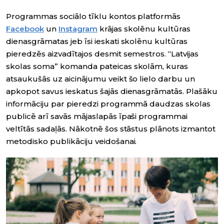
Programmas sociālo tīklu kontos platformās
Facebook
un
Instagram
krājas skolēnu kultūras
dienasgrāmatas jeb īsi ieskati skolēnu kultūras
pieredzēs aizvadītajos desmit semestros. “Latvijas
skolas soma” komanda pateicas skolām, kuras
atsaukušās uz aicinājumu veikt šo lielo darbu un
apkopot savus ieskatus šajās dienasgrāmatās. Plašāku
informāciju par pieredzi programmā daudzas skolas
publicē arī savās mājaslapās īpaši programmai
veltītās sadaļās. Nākotnē šos stāstus plānots izmantot
metodisko publikāciju veidošanai.