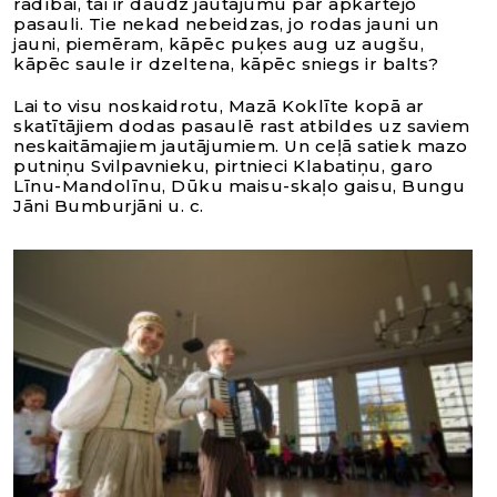
radībai, tai ir daudz jautājumu par apkārtējo
pasauli. Tie nekad nebeidzas, jo rodas jauni un
jauni, piemēram, kāpēc puķes aug uz augšu,
kāpēc saule ir dzeltena, kāpēc sniegs ir balts?
Lai to visu noskaidrotu, Mazā Koklīte kopā ar
skatītājiem dodas pasaulē rast atbildes uz saviem
neskaitāmajiem jautājumiem. Un ceļā satiek mazo
putniņu Svilpavnieku, pirtnieci Klabatiņu, garo
Līnu-Mandolīnu, Dūku maisu-skaļo gaisu, Bungu
Jāni Bumburjāni u. c.