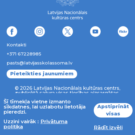
Kontakti
+371 67228985
pasts@latvijasskolassoma.lv
Pieteikties jaunumiem
© 2026 Latvijas Nacionālais kultūras centrs,
publicētā satura visas tiesības aizsargātas.
Šī tīmekļa vietne izmanto
Apstiprināt
sīkdatnes, lai uzlabotu lietotāja
pieredzi.
visas
Uzzini vairāk :
Privātuma
politika
Rādīt izvēli