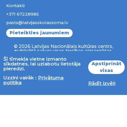
Kontakti
+371 67228985
pasts@latvijasskolassoma.lv
Pieteikties jaunumiem
© 2026 Latvijas Nacionālais kultūras centrs,
publicētā satura visas tiesības aizsargātas.
Šī tīmekļa vietne izmanto
Apstiprināt
sīkdatnes, lai uzlabotu lietotāja
pieredzi.
visas
Uzzini vairāk :
Privātuma
politika
Rādīt izvēli