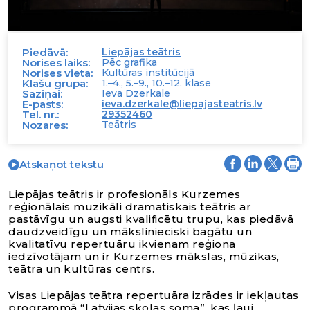
Piedāvā:
Liepājas teātris
Norises laiks:
Pēc grafika
Norises vieta:
Kultūras institūcijā
Klašu grupa:
1.–4., 5.–9., 10.–12. klase
Saziņai:
Ieva Dzerkale
E-pasts:
ieva.dzerkale@liepajasteatris.lv
Tel. nr.:
29352460
Nozares:
Teātris
Atskaņot tekstu
Liepājas teātris ir profesionāls Kurzemes
reģionālais muzikāli dramatiskais teātris ar
pastāvīgu un augsti kvalificētu trupu, kas piedāvā
daudzveidīgu un mākslinieciski bagātu un
kvalitatīvu repertuāru ikvienam reģiona
iedzīvotājam un ir Kurzemes mākslas, mūzikas,
teātra un kultūras centrs.
Visas Liepājas teātra repertuāra izrādes ir iekļautas
programmā “Latvijas skolas soma”, kas ļauj