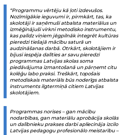
“Programmu vērtēju kā ļoti izdevušos.
Nozīmīgākie ieguvumi ir, pirmkārt, tas, ka
skolotāji ir saņēmuši atbalsta materiālus un
izmēģinājuši virkni metodisko instrumentu,
kas palīdz viņiem jēgpilnāk integrēt kultūras
pieredzi tiešajā mācību saturā un
audzināšanas darbā. Otrkārt, skolotājiem ir
bijusi iespēja dalīties ar savu pieredzi
programmas Latvijas skolas soma
piedāvājuma izmantošanā un pārņemt citu
kolēģu labo praksi. Treškārt, topošais
metodiskais materiāls būs noderīgs atbalsta
instruments ilgtermiņā citiem Latvijas
skolotājiem.
Programmas norises – gan mācību
nodarbības, gan materiālu aprobācija skolās
un dalībnieku prakses darbi apliecināja izcilo
Latvijas pedagogu profesionālo meistarību –