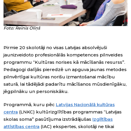
Foto: Reinis Oliņš
Pirmie 20 skolotāji no visas Latvijas absolvējuši
jaunizveidoto profesionālās kompetences pilnveides
programmu “Kultūras norises kā mācīšanās resurss”.
Pedagogi dalījās pieredzē un apguva jaunas metodes
pilnvērtīgai kultūras norišu izmantošanai mācību
saturā, lai tādējādi padarītu mācīšanos mūsdienīgāku,
jēgpilnāku un personiskāku.
Programmā, kuru pēc
Latvijas Nacionālā kultūras
centra
(LNKC) kultūrizglītības programmas “Latvijas
skolas soma” pasūtījuma izstrādājušas
Izglītības
attīstības centra
(IAC) ekspertes, skolotāji ne tikai