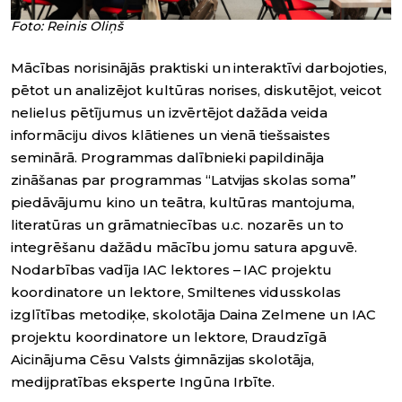
Foto: Reinis Oliņš
Mācības norisinājās praktiski un interaktīvi darbojoties,
pētot un analizējot kultūras norises, diskutējot, veicot
nelielus pētījumus un izvērtējot dažāda veida
informāciju divos klātienes un vienā tiešsaistes
seminārā. Programmas dalībnieki papildināja
zināšanas par programmas “Latvijas skolas soma”
piedāvājumu kino un teātra, kultūras mantojuma,
literatūras un grāmatniecības u.c. nozarēs un to
integrēšanu dažādu mācību jomu satura apguvē.
Nodarbības vadīja IAC lektores – IAC projektu
koordinatore un lektore, Smiltenes vidusskolas
izglītības metodiķe, skolotāja Daina Zelmene un IAC
projektu koordinatore un lektore, Draudzīgā
Aicinājuma Cēsu Valsts ģimnāzijas skolotāja,
medijpratības eksperte Ingūna Irbīte.