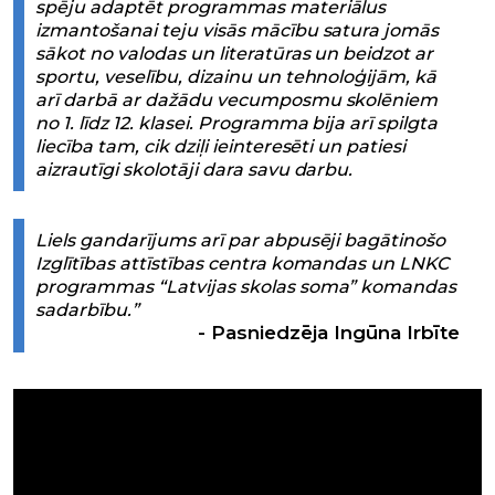
spēju adaptēt programmas materiālus
izmantošanai teju visās mācību satura jomās
sākot no valodas un literatūras un beidzot ar
sportu, veselību, dizainu un tehnoloģijām, kā
arī darbā ar dažādu vecumposmu skolēniem
no 1. līdz 12. klasei. Programma bija arī spilgta
liecība tam, cik dziļi ieinteresēti un patiesi
aizrautīgi skolotāji dara savu darbu.
Liels gandarījums arī par abpusēji bagātinošo
Izglītības attīstības centra komandas un LNKC
programmas “Latvijas skolas soma” komandas
sadarbību.”
Pasniedzēja Ingūna Irbīte