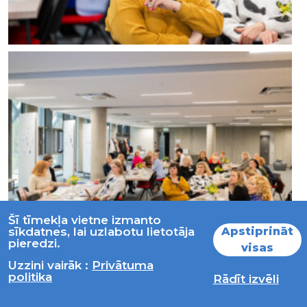
Šī tīmekļa vietne izmanto
Apstiprināt
sīkdatnes, lai uzlabotu lietotāja
pieredzi.
visas
Uzzini vairāk :
Privātuma
politika
Rādīt izvēli