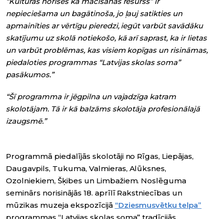
“Kultūras norises kā mācīšanās resurss” ir
nepieciešama un bagātinoša, jo ļauj satikties un
apmainīties ar vērtīgu pieredzi, iegūt varbūt savādāku
skatījumu uz skolā notiekošo, kā arī saprast, ka ir lietas
un varbūt problēmas, kas visiem kopīgas un risināmas,
piedaloties programmas “Latvijas skolas soma”
pasākumos.”
“Šī programma ir jēgpilna un vajadzīga katram
skolotājam. Tā ir kā balzāms skolotāja profesionālajā
izaugsmē.”
Programmā piedalījās skolotāji no Rīgas, Liepājas,
Daugavpils, Tukuma, Valmieras, Alūksnes,
Ozolniekiem, Šķibes un Limbažiem. Noslēguma
seminārs norisinājās 18. aprīlī Rakstniecības un
mūzikas muzeja ekspozīcijā
“Dziesmusvētku telpa”
programmas “Latvijas skolas soma” tradīcijās,