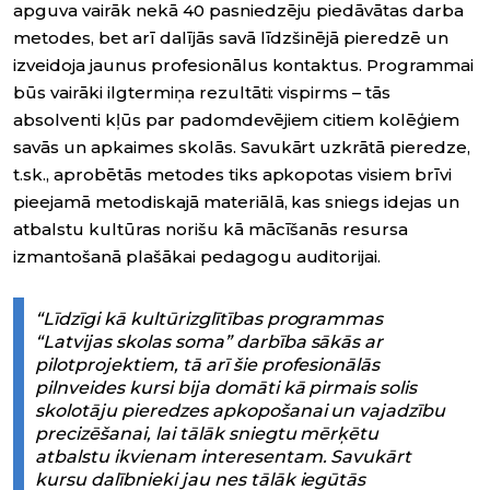
apguva vairāk nekā 40 pasniedzēju piedāvātas darba
metodes, bet arī dalījās savā līdzšinējā pieredzē un
izveidoja jaunus profesionālus kontaktus. Programmai
būs vairāki ilgtermiņa rezultāti: vispirms – tās
absolventi kļūs par padomdevējiem citiem kolēģiem
savās un apkaimes skolās. Savukārt uzkrātā pieredze,
t.sk., aprobētās metodes tiks apkopotas visiem brīvi
pieejamā metodiskajā materiālā, kas sniegs idejas un
atbalstu kultūras norišu kā mācīšanās resursa
izmantošanā plašākai pedagogu auditorijai.
“Līdzīgi kā kultūrizglītības programmas
“Latvijas skolas soma” darbība sākās ar
pilotprojektiem, tā arī šie profesionālās
pilnveides kursi bija domāti kā pirmais solis
skolotāju pieredzes apkopošanai un vajadzību
precizēšanai, lai tālāk sniegtu mērķētu
atbalstu ikvienam interesentam. Savukārt
kursu dalībnieki jau nes tālāk iegūtās