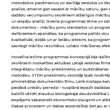
metodiskos paņēmienus no darītāja viedokļa un tik
analīze, ietverot gan sasaisti ar mācību saturu, ga
dažādu vecumposmu skolēniem atšķirīgos mācību p
un iespēju analīzi. Ikviena programmas tēma un satur
dokumentos – mācību jomu standartos un programm
dalībniekiem apzināties, ka programma palīdz viņu
kvalitatīvāk, dziļāk un ar lielāku ietekmi, ka progr
sasniegt mācību rezultātus, uzlabo mācīšanas efekti
Inovatīva iezīme programmas koncepcijā bija dalīb
skolēniem noskatīties aktuālas Latvijā veidotas film
integrēšanu mācību priekšmetos un audzināšanas d
metodiku. STEM priekšmetu skolotāji īpaši novērtēja
pilnmetrāžas dokumentālo filmu, Lielā Kristapa balvas
piedāvā unikālu pieredzi – tuvplānā iepazīt dažādas 
balstīti vērtēt draudus bioloģiskajai daudzveidībai L
iespējams sabalansēt ekonomisko izaugsmi un atbil
Dabas procesiem un dabas aizsardzībai, bet jau ar c