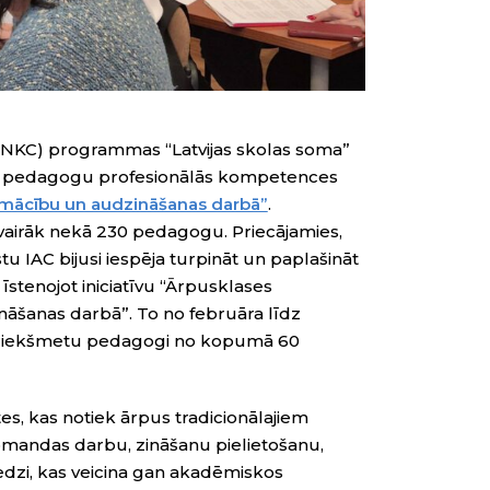
(LNKC) programmas “Latvijas skolas soma”
ja pedagogu profesionālās kompetences
s mācību un audzināšanas darbā”
.
airāk nekā 230 pedagogu. Priecājamies,
tu IAC bijusi iespēja turpināt un paplašināt
tenojot iniciatīvu “Ārpusklases
āšanas darbā”. To no februāra līdz
priekšmetu pedagogi no kopumā 60
es, kas notiek ārpus tradicionālajiem
omandas darbu, zināšanu pielietošanu,
eredzi, kas veicina gan akadēmiskos