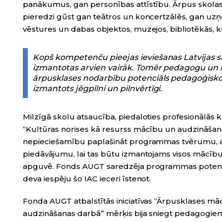
panākumus, gan personības attīstību. Ārpus skolas 
pieredzi gūst gan teātros un koncertzālēs, gan uz
vēstures un dabas objektos, muzejos, bibliotēkās, k
Kopš kompetenču pieejas ieviešanas Latvijas s
izmantotas arvien vairāk. Tomēr pedagogu un iz
ārpusklases nodarbību potenciāls pedagoģisko
izmantots jēgpilni un pilnvērtīgi.
Milzīgā skolu atsaucība, piedaloties profesionāl
“Kultūras norises kā resurss mācību un audzināšana
nepieciešamību paplašināt programmas tvērumu, a
piedāvājumu, lai tas būtu izmantojams visos mācību
apguvē. Fonds AUGT saredzēja programmas potenciā
deva iespēju šo IAC ieceri īstenot.
Fonda AUGT atbalstītās iniciatīvas “Ārpusklases m
audzināšanas darbā” mērķis bija sniegt pedagogiem