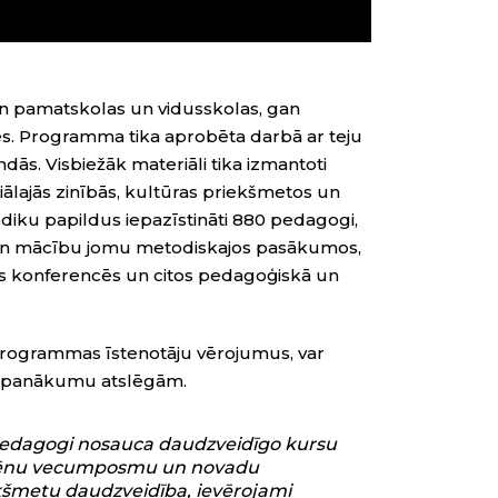
gan pamatskolas un vidusskolas, gan
ādes. Programma tika aprobēta darbā ar teju
s. Visbiežāk materiāli tika izmantoti
ciālajās zinībās, kultūras priekšmetos un
iku papildus iepazīstināti 880 pedagogi,
 gan mācību jomu metodiskajos pasākumos,
as konferencēs un citos pedagoģiskā un
programmas īstenotāju vērojumus, var
s panākumu atslēgām.
pedagogi nosauca daudzveidīgo kursu
kolēnu vecumposmu un novadu
ekšmetu daudzveidība, ievērojami