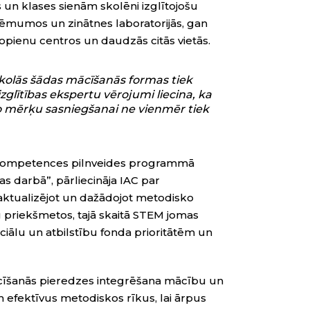
un klases sienām skolēni izglītojošu
ņēmumos un zinātnes laboratorijās, gan
opienu centros un daudzās citās vietās.
kolās šādas mācīšanās formas tiek
glītības ekspertu vērojumi liecina, ka
 mērķu sasniegšanai ne vienmēr tiek
ās kompetences pilnveides programmā
s darbā”, pārliecināja IAC par
ktualizējot un dažādojot metodisko
 priekšmetos, tajā skaitā STEM jomas
lu un atbilstību fonda prioritātēm un
ācīšanās pieredzes integrēšana mācību un
 efektīvus metodiskos rīkus, lai ārpus