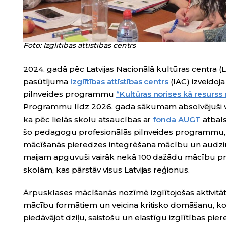
Foto: Izglītības attīstības centrs
2024. gadā pēc Latvijas Nacionālā kultūras centra 
pasūtījuma
Izglītības attīstības centrs
(IAC) izveido
pilnveides programmu
“Kultūras norises kā resurs
Programmu līdz 2026. gada sākumam absolvējuši v
ka pēc lielās skolu atsaucības ar
fonda AUGT
atbals
šo pedagogu profesionālās pilnveides programmu, īs
mācīšanās pieredzes integrēšana mācību un audzin
maijam apguvuši vairāk nekā 100 dažādu mācību 
skolām, kas pārstāv visus Latvijas reģionus.
Ārpusklases mācīšanās nozīmē izglītojošas aktivitāt
mācību formātiem un veicina kritisko domāšanu, k
piedāvājot dziļu, saistošu un elastīgu izglītības pi