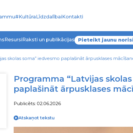
grammu
#KultūraLīdzdalībai
Kontakti
ms
Resursi
Raksti un publikācijas
Pieteikt jaunu noris
jas skolas soma” iedvesmo paplašināt ārpusklases mācīšan
Programma “Latvijas skola
paplašināt ārpusklases māc
Publicēts: 02.06.2026
Atskaņot tekstu