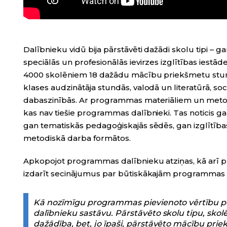
Dalībnieku vidū bija pārstāvēti dažādi skolu tipi – 
speciālās un profesionālās ievirzes izglītības iest
4000 skolēniem 18 dažādu mācību priekšmetu stundā
klases audzinātāja stundās, valodā un literatūrā, so
dabaszinībās. Ar programmas materiāliem un metod
kas nav tiešie programmas dalībnieki. Tas noticis
gan tematiskās pedagoģiskajās sēdēs, gan izglītīb
metodiskā darba formātos.
Apkopojot programmas dalībnieku atziņas, kā arī 
izdarīt secinājumus par būtiskākajām programma
Kā nozīmīgu programmas pievienoto vērtību 
dalībnieku sastāvu. Pārstāvēto skolu tipu, s
dažādība, bet, jo īpaši, pārstāvēto mācību pri