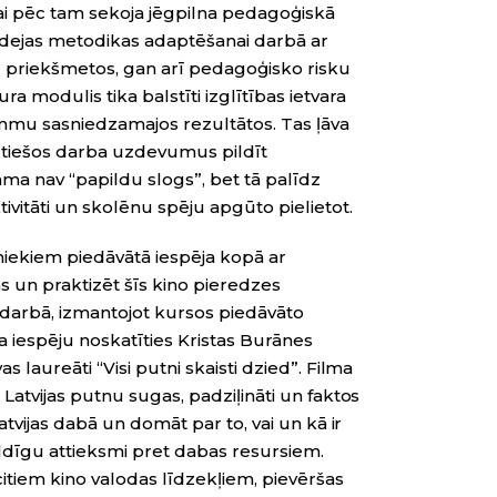
ai pēc tam sekoja jēgpilna pedagoģiskā
n idejas metodikas adaptēšanai darbā ar
riekšmetos, gan arī pedagoģisko risku
a modulis tika balstīti izglītības ietvara
u sasniedzamajos rezultātos. Tas ļāva
 tiešos darba uzdevumus pildīt
amma nav “papildu slogs”, bet tā palīdz
vitāti un skolēnu spēju apgūto pielietot.
niekiem piedāvātā iespēja kopā ar
as un praktizēt šīs kino pieredzes
arbā, izmantojot kursos piedāvāto
 iespēju noskatīties Kristas Burānes
 laureāti “Visi putni skaisti dzied”. Filma
Latvijas putnu sugas, padziļināti un faktos
atvijas dabā un domāt par to, vai un kā ir
dīgu attieksmi pret dabas resursiem.
itiem kino valodas līdzekļiem, pievēršas