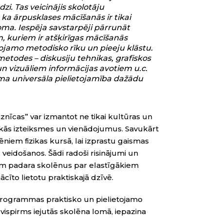
zi. Tas veicinājis skolotāju
 ka ārpusklases mācīšanās ir tikai
oma. Iespēja savstarpēji pārrunāt
kuriem ir atšķirīgas mācīšanās
tojamo metodisko rīku un pieeju klāstu.
odes – diskusiju tehnikas, grafiskos
 vizuāliem informācijas avotiem u.c.
 universāla pielietojamība dažādu
nīcas” var izmantot ne tikai kultūras un
iskās izteiksmes un vienādojumus. Savukārt
niem fizikas kursā, lai izprastu gaismas
veidošanos. Šādi radoši risinājumi un
m padara skolēnus par elastīgākiem
ācīto lietotu praktiskajā dzīvē.
 programmas praktisko un pielietojamo
 vispirms iejutās skolēna lomā, iepazina