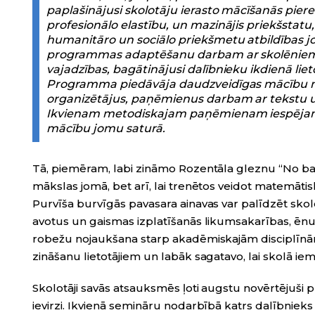
paplašinājusi skolotāju ierasto mācīšanās piered
profesionālo elastību, un mazinājis priekšstatu,
humanitāro un sociālo priekšmetu atbildības j
programmas adaptēšanu darbam ar skolēniem, 
vajadzības, bagātinājusi dalībnieku ikdienā lie
Programma piedāvāja daudzveidīgas mācību met
organizētājus, paņēmienus darbam ar tekstu un
Ikvienam metodiskajam paņēmienam iespējama
mācību jomu saturā.
Tā, piemēram, labi zināmo Rozentāla gleznu “No baz
mākslas jomā, bet arī, lai trenētos veidot matemāt
Purvīša burvīgās pavasara ainavas var palīdzēt skolē
avotus un gaismas izplatīšanās likumsakarības, ēnu 
robežu nojaukšana starp akadēmiskajām disciplīnā
zināšanu lietotājiem un labāk sagatavo, lai skolā iem
Skolotāji savās atsauksmēs ļoti augstu novērtējuši
ievirzi. Ikvienā semināru nodarbībā katrs dalībnieks