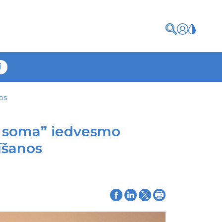
i
os
s soma” iedvesmo
īšanos