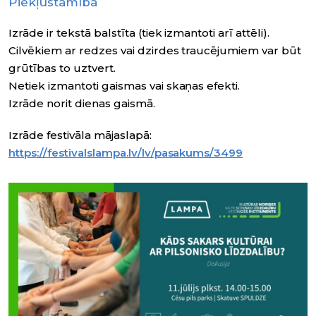
Piekļūstamība
Izrāde ir tekstā balstīta (tiek izmantoti arī attēli).
Cilvēkiem ar redzes vai dzirdes traucējumiem var būt
grūtības to uztvert.
Netiek izmantoti gaismas vai skaņas efekti.
Izrāde norit dienas gaismā.
Izrāde festivāla mājaslapā:
https://festivalslampa.lv/lv/pasakums/3499