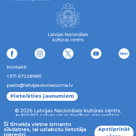
Kontakti
+371 67228985
pasts@latvijasskolassoma.lv
Pieteikties jaunumiem
© 2026 Latvijas Nacionālais kultūras centrs,
publicētā satura visas tiesības aizsargātas.
Šī tīmekļa vietne izmanto
Apstiprināt
sīkdatnes, lai uzlabotu lietotāja
pieredzi.