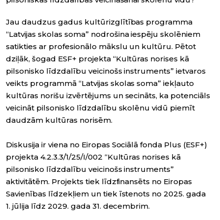
Jau daudzus gadus kultūrizglītības programma
“Latvijas skolas soma” nodrošina iespēju skolēniem
satikties ar profesionālo mākslu un kultūru. Pētot
dziļāk, šogad ESF+ projekta “Kultūras norises kā
pilsonisko līdzdalību veicinošs instruments” ietvaros
veikts programmā “Latvijas skolas soma” iekļauto
kultūras norišu izvērtējums un secināts, ka potenciāls
veicināt pilsonisko līdzdalību skolēnu vidū piemīt
daudzām kultūras norisēm.
Diskusija ir viena no Eiropas Sociālā fonda Plus (ESF+)
projekta 4.2.3.3/1/25/I/002 “Kultūras norises kā
pilsonisko līdzdalību veicinošs instruments”
aktivitātēm. Projekts tiek līdzfinansēts no Eiropas
Savienības līdzekļiem un tiek īstenots no 2025. gada
1. jūlija līdz 2029. gada 31. decembrim.