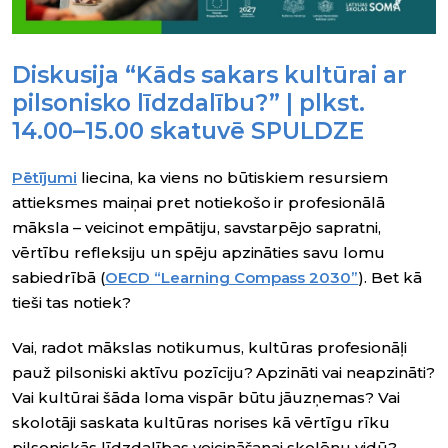
Diskusija “Kāds sakars kultūrai ar
pilsonisko līdzdalību?” | plkst.
14.00–15.00 skatuvē SPULDZE
Pētījumi
liecina, ka viens no būtiskiem resursiem
attieksmes maiņai pret notiekošo ir profesionālā
māksla – veicinot empātiju, savstarpējo sapratni,
vērtību refleksiju un spēju apzināties savu lomu
sabiedrībā (
OECD “Learning Compass 2030”
). Bet kā
tieši tas notiek?
Vai, radot mākslas notikumus, kultūras profesionāļi
pauž pilsoniski aktīvu pozīciju? Apzināti vai neapzināti?
Vai kultūrai šāda loma vispār būtu jāuzņemas? Vai
skolotāji saskata kultūras norises kā vērtīgu rīku
pilsoniskās līdzdalības veicināšanai skolēnu vidū?