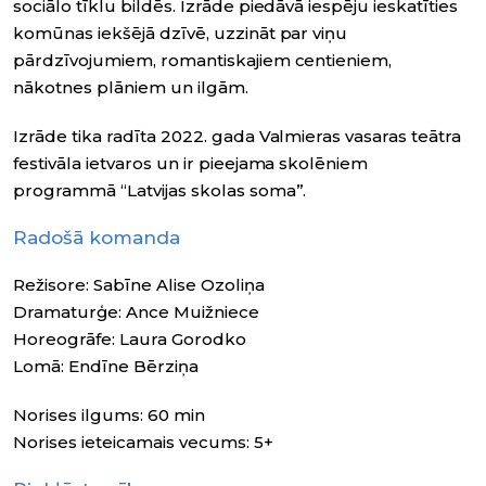
sociālo tīklu bildēs. Izrāde piedāvā iespēju ieskatīties
komūnas iekšējā dzīvē, uzzināt par viņu
pārdzīvojumiem, romantiskajiem centieniem,
nākotnes plāniem un ilgām.
Izrāde tika radīta 2022. gada Valmieras vasaras teātra
festivāla ietvaros un ir pieejama skolēniem
programmā “Latvijas skolas soma”.
Radošā komanda
Režisore: Sabīne Alise Ozoliņa
Dramaturģe: Ance Muižniece
Horeogrāfe: Laura Gorodko
Lomā: Endīne Bērziņa
Norises ilgums: 60 min
Norises ieteicamais vecums: 5+