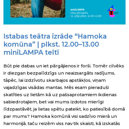
Istabas teātra izrāde “Hamoka
komūna” | plkst. 12.00–13.00
miniLAMPA teltī
Būt pie dabas un iet pārgājienos ir forši. Tomēr cilvēks
ir diezgan bezpalīdzīgs un neaizsargāts radījums,
tāpēc, lai izdzīvotu skarbajos apstākļos, viņam
vajadzīgas visādas mantas. Mēs esam pieraduši
skatīties uz lietām kā uz pašsaprotamiem ikdienas
sabiedrotajiem, bet vai mums izdotos mierīgi
līdzpastāvēt, ja lietas spētu pateikt, ko patiesībā domā
par mums? Hamoka komūnā visi sadzīvo mierā un
harmonijā, taču reizēm viss nav tik skaisti, kā izskatās