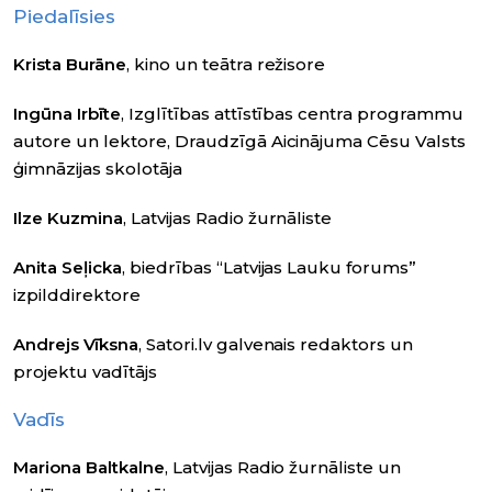
Piedalīsies
Krista Burāne
, kino un teātra režisore
Ingūna Irbīte
, Izglītības attīstības centra programmu
autore un lektore, Draudzīgā Aicinājuma Cēsu Valsts
ģimnāzijas skolotāja
Ilze Kuzmina
, Latvijas Radio žurnāliste
Anita Seļicka
, biedrības “Latvijas Lauku forums”
izpilddirektore
Andrejs Vīksna
, Satori.lv galvenais redaktors un
projektu vadītājs
Vadīs
Mariona Baltkalne
, Latvijas Radio žurnāliste un