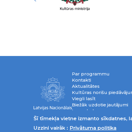
Par programmu
Kontakti
Aktualitātes
Kultūras norišu piedāvāj
Viegli lasīt
Biežāk uzdotie jautājumi
Lapas koks
Privātuma politika
Šī tīmekļa vietne izmanto sīkdatnes, la
Uzzini vairāk :
Privātuma politika
© 2026 Latvijas 