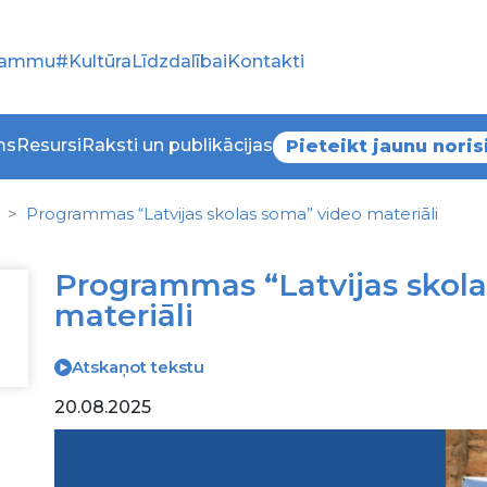
grammu
#KultūraLīdzdalībai
Kontakti
ms
Resursi
Raksti un publikācijas
Pieteikt jaunu noris
Programmas “Latvijas skolas soma” video materiāli
Programmas “Latvijas skol
materiāli
Atskaņot tekstu
20.08.2025