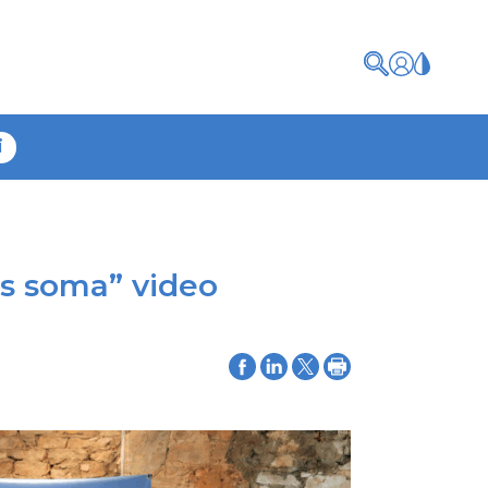
i
as soma” video