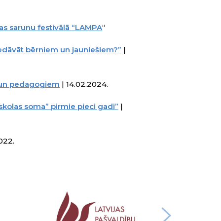
jas sarunu festivālā “LAMPA
“
edāvāt bērniem un jauniešiem?”
|
 un pedagogiem
| 14.02.2024.
skolas soma” pirmie pieci gadi”
|
2022.