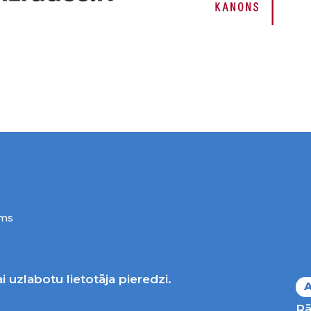
ums
i uzlabotu lietotāja pieredzi.
A
Rā
Nacionālais kultūras centrs, publicētā satura visas ties