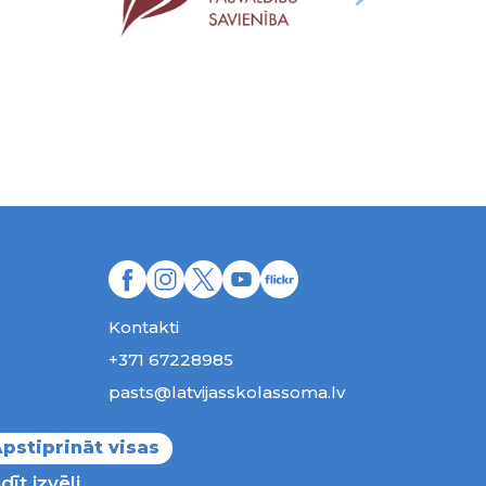
Kontakti
+371 67228985
pasts@latvijasskolassoma.lv
Pieteikties jaunumiem
pstiprināt visas
dīt izvēli
ības aizsargātas.