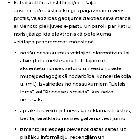
katrai kultūras institūcijai/radošajai
apvienībai/mākslinieku grupai jāizmanto viens
profils, vajadzības gadījumā daloties savā starpā
ar vienoto piekļuves e-pastu un paroli; par katru
norisi jāaizpilda elektroniskā pieteikuma
veidlapa programmas mājaslapā;
norišu nosaukumus veidojiet informatīvus, lai
atvieglotu meklēšanu lietotājam un
akcentētu norises saturu un veidu (izrāde,
muzejpedagoģiskā nodarbība, koncertlekcija
u. tml.); izvairieties no nosaukumiem “Lielais
loms” vai “Princeses smaids”, kas neko
nepasaka;
aprakstus veidojiet nevis kā reklāmas tekstus,
bet tā, lai atklātu norises galveno vēstījumu;
izmantojiet iespēju pievienot dažas saites uz
plašāku informāciju, recenzijām un