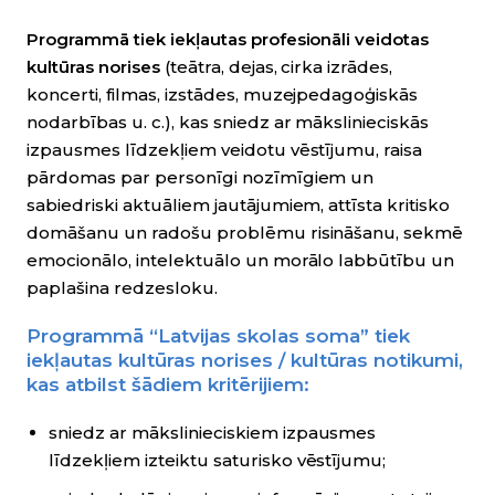
Programmā tiek iekļautas profesionāli veidotas
kultūras norises
(teātra, dejas, cirka izrādes,
koncerti, filmas, izstādes, muzejpedagoģiskās
nodarbības u. c.), kas sniedz ar mākslinieciskās
izpausmes līdzekļiem veidotu vēstījumu, raisa
pārdomas par personīgi nozīmīgiem un
sabiedriski aktuāliem jautājumiem, attīsta kritisko
domāšanu un radošu problēmu risināšanu, sekmē
emocionālo, intelektuālo un morālo labbūtību un
paplašina redzesloku.
Programmā “Latvijas skolas soma” tiek
iekļautas kultūras norises / kultūras notikumi,
kas atbilst šādiem kritērijiem:
sniedz ar mākslinieciskiem izpausmes
līdzekļiem izteiktu saturisko vēstījumu;