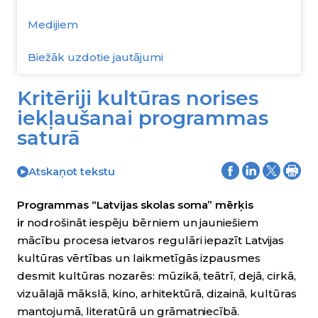
Medijiem
Biežāk uzdotie jautājumi
Kritēriji kultūras norises
iekļaušanai programmas
saturā
Atskaņot tekstu
Programmas “Latvijas skolas soma” mērķis
ir
nodrošināt iespēju bērniem un jauniešiem
mācību procesa ietvaros regulāri iepazīt Latvijas
kultūras vērtības un laikmetīgās izpausmes
desmit kultūras nozarēs: mūzikā, teātrī, dejā, cirkā,
vizuālajā mākslā, kino, arhitektūrā, dizainā, kultūras
mantojumā, literatūrā un grāmatniecībā.