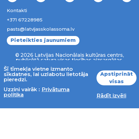
Kontakti
+371 67228985
pasts@latvijasskolassoma.lv
Pieteikties jaunumiem
© 2026 Latvijas Nacionālais kultūras centrs,
publicētā satura visas tiesības aizsargātas.
Šī tīmekļa vietne izmanto
Apstiprināt
sīkdatnes, lai uzlabotu lietotāja
pieredzi.
visas
Uzzini vairāk :
Privātuma
politika
Rādīt izvēli