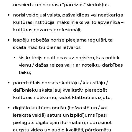
nesniedz un neprasa “pareizos” viedokļus;
norisi veidojusi valsts, pašvaldības vai neatkarīga
kultūras institūcija, mākslinieks vai to apvienība –
kultūras nozares profesionāļi;
iespēju robežās norise pieejama regulāri, tai
skaitā mācību dienas ietvaros;
šis kritērijs neattiecas uz norisēm, kas notiek
vienu / dažas reizes vai ir ar noteiktu darbības
laiku;
paredzētais norises skatītāju / klausītāju /
dalībnieku skaits ļauj kvalitatīvi pieredzēt
kultūras notikumu, radot klātbūtnes izjūtu;
digitālo kultūras norišu (tiešsaistē un / vai
ieraksta veidā) saturs un izpildījums īpaši
pielāgots digitālajam formātam, nodrošinot
augstu video un audio kvalitāti, pārdomātu