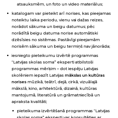
atsauksmēm, un foto un video materiālus;
katalogam var pieteikt arī norises, kas pieejamas
noteiktu laika periodu, vienu vai dažas reizes,
norādot sākuma un beigu datumus; pēc
norādītā beigu datuma norise automātiski
dzēsīsies no sistēmas. Pastāvīgi pieejamām
norisēm sākuma un beigu termiņš nav jānorāda;
iesniegto pieteikumu izvērtē programmas
“Latvijas skolas soma” eksperti atbilstoši
programmas mērķim – dot iespēju Latvijas
skolēniem iepazīt Latvijas
mākslas un kultūras
norises
mūzikā, teātrī, dejā, cirkā, vizuālajā
mākslā, kino, arhitektūrā, dizainā, kultūras
mantojumā, literatūrā un grāmatniecībā un
apraksta kvalitāti;
pieteikuma izvērtēšanā programmas “Latvijas
skolas soma” eksperti var konsultēties ar