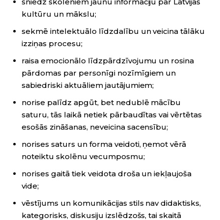
sniedz skolēniem jaunu informāciju par Latvijas
kultūru un mākslu;
sekmē intelektuālo līdzdalību un veicina tālāku
izziņas procesu;
raisa emocionālo līdzpārdzīvojumu un rosina
pārdomas par personīgi nozīmīgiem un
sabiedriski aktuāliem jautājumiem;
norise palīdz apgūt, bet nedublē mācību
saturu, tās laikā netiek pārbaudītas vai vērtētas
esošās zināšanas, neveicina sacensību;
norises saturs un forma veidoti, ņemot vērā
noteiktu skolēnu vecumposmu;
norises gaitā tiek veidota droša un iekļaujoša
vide;
vēstījums un komunikācijas stils nav didaktisks,
kategorisks, diskusiju izslēdzošs, tai skaitā