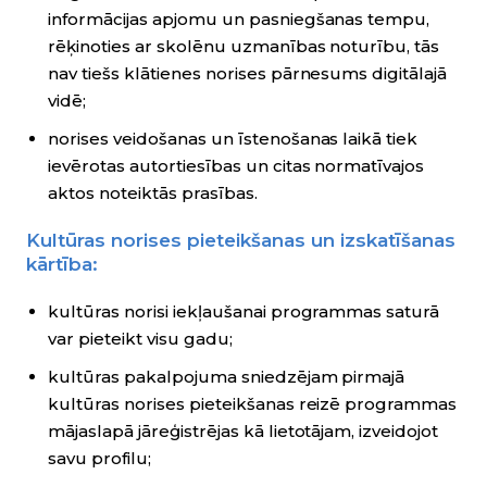
informācijas apjomu un pasniegšanas tempu,
rēķinoties ar skolēnu uzmanības noturību, tās
nav tiešs klātienes norises pārnesums digitālajā
vidē;
norises veidošanas un īstenošanas laikā tiek
ievērotas autortiesības un citas normatīvajos
aktos noteiktās prasības.
Kultūras norises pieteikšanas un izskatīšanas
kārtība:
kultūras norisi iekļaušanai programmas saturā
var pieteikt visu gadu;
kultūras pakalpojuma sniedzējam pirmajā
kultūras norises pieteikšanas reizē programmas
mājaslapā jāreģistrējas kā lietotājam, izveidojot
savu profilu;