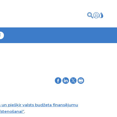
i
a un piešķir valsts budžeta finansējumu
īstenošanai”
.