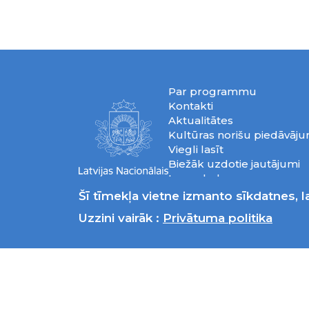
Par programmu
Kontakti
Aktualitātes
Kultūras norišu piedāvāj
Viegli lasīt
Biežāk uzdotie jautājumi
Lapas koks
Privātuma politika
Šī tīmekļa vietne izmanto sīkdatnes, la
Uzzini vairāk :
Privātuma politika
© 2026 Latvijas 