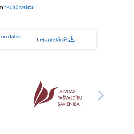
am
“Kultūrvalsts”
.
 nodaļas
Lejupielādēt