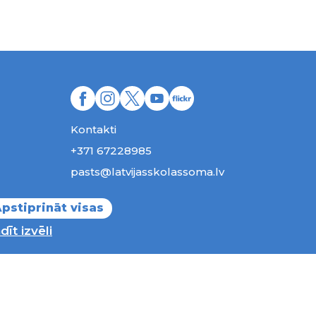
Kontakti
+371 67228985
pasts@latvijasskolassoma.lv
Pieteikties jaunumiem
pstiprināt visas
dīt izvēli
ības aizsargātas.