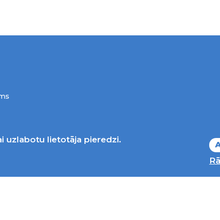
ums
i uzlabotu lietotāja pieredzi.
A
Rā
Nacionālais kultūras centrs, publicētā satura visas ties