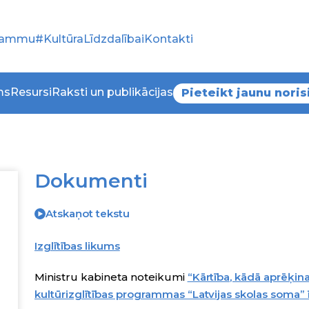
grammu
#KultūraLīdzdalībai
Kontakti
ms
Resursi
Raksti un publikācijas
Pieteikt jaunu noris
Dokumenti
Atskaņot tekstu
Izglītības likums
Ministru kabineta noteikumi
“Kārtība, kādā aprēķin
kultūrizglītības programmas “Latvijas skolas soma” 