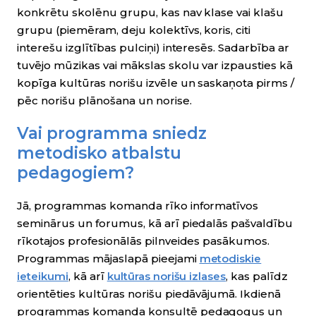
konkrētu skolēnu grupu, kas nav klase vai klašu
grupu (piemēram, deju kolektīvs, koris, citi
interešu izglītības pulciņi) interesēs. Sadarbība ar
tuvējo mūzikas vai mākslas skolu var izpausties kā
kopīga kultūras norišu izvēle un saskaņota pirms /
pēc norišu plānošana un norise.
Vai programma sniedz
metodisko atbalstu
pedagogiem?
Jā, programmas komanda rīko informatīvos
seminārus un forumus, kā arī piedalās pašvaldību
rīkotajos profesionālās pilnveides pasākumos.
Programmas mājaslapā pieejami
metodiskie
ieteikumi
, kā arī
kultūras norišu izlases
, kas palīdz
orientēties kultūras norišu piedāvājumā. Ikdienā
programmas komanda konsultē pedagogus un