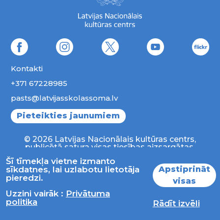
Kontakti
+371 67228985
pasts@latvijasskolassoma.lv
Pieteikties jaunumiem
© 2026 Latvijas Nacionālais kultūras centrs,
publicētā satura visas tiesības aizsargātas.
Šī tīmekļa vietne izmanto
Apstiprināt
sīkdatnes, lai uzlabotu lietotāja
pieredzi.
visas
Uzzini vairāk :
Privātuma
politika
Rādīt izvēli