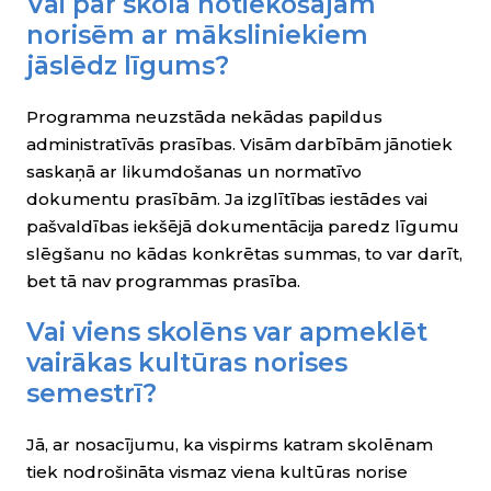
Vai par skolā notiekošajām
norisēm ar māksliniekiem
jāslēdz līgums?
Programma neuzstāda nekādas papildus
administratīvās prasības. Visām darbībām jānotiek
saskaņā ar likumdošanas un normatīvo
dokumentu prasībām. Ja izglītības iestādes vai
pašvaldības iekšējā dokumentācija paredz līgumu
slēgšanu no kādas konkrētas summas, to var darīt,
bet tā nav programmas prasība.
Vai viens skolēns var apmeklēt
vairākas kultūras norises
semestrī?
Jā, ar nosacījumu, ka vispirms katram skolēnam
tiek nodrošināta vismaz viena kultūras norise